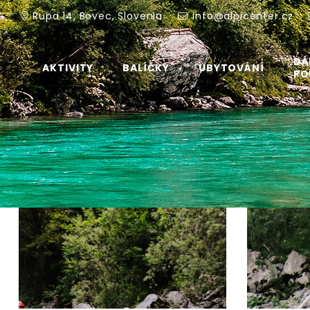
Rupa 14, Bovec, Slovenia
info@alpicenter.cz
DÁ
AKTIVITY
BALÍČKY
UBYTOVÁNÍ
PO