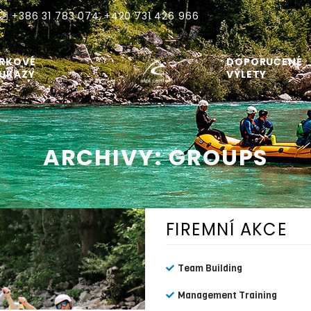
,
+386 31 783 074
+420 731 426 966
RKOVÉ
DOPORUČENÉ
UKAZY
VÝLETY
ARCHIVY:
GROUPS
FIREMNÍ AKCE
Team Building
Management Training