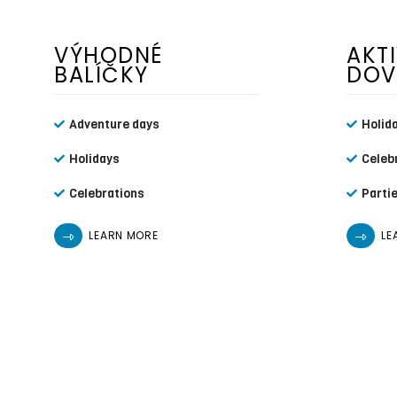
VÝHODNÉ
AKTI
BALÍČKY
DOV
Adventure days
Holid
Holidays
Celeb
Celebrations
Parti
LEARN MORE
LE