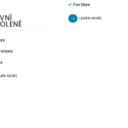
Fun Days
VNÍ
LEARN MORE
OLENÉ
ays
rations
es
ARN MORE